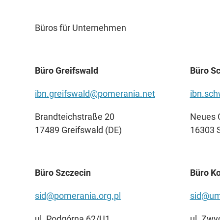
Büros für Unternehmen
Büro Greifswald
Büro S
ibn.greifswald@pomerania.net
ibn.sc
Brandteichstraße 20
Neues 
17489 Greifswald (DE)
16303 
Büro Szczecin
Büro Ko
sid@pomerania.org.pl
sid@um.
ul. Podgórna 62/U1
ul. Zwy