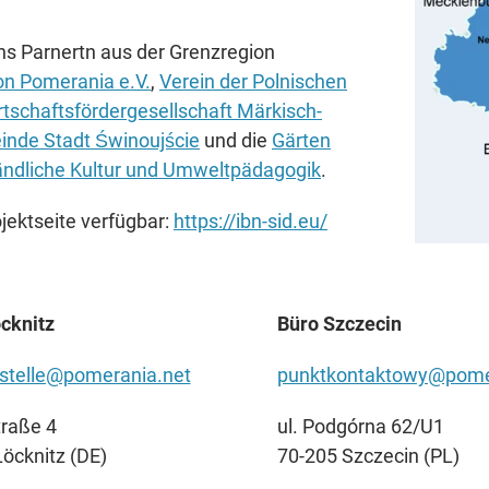
hs Parnertn aus der Grenzregion
n Pomerania e.V.
,
Verein der Polnischen
tschaftsfördergesellschaft Märkisch-
nde Stadt Świnoujście
und die
Gärten
ndliche Kultur und Umweltpädagogik
.
jektseite verfügbar:
https://ibn-sid.eu/
cknitz
Büro Szczecin
stelle@pomerania.net
punktkontaktowy@pomer
raße 4
ul. Podgórna 62/U1
öcknitz (DE)
70-205 Szczecin (PL)