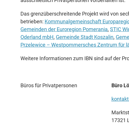
ausschließlich Privatpersonen vorbehalten ist.
Das grenzüberschreitende Projekt wird von sec
betrieben:
Kommunalgemeinschaft Europaregio
Gemeinden der Euroregion Pomerania
,
STIC Wir
Oderland mbH
,
Gemeinde Stadt Koszalin
,
Gemei
Przelewice – Westpommersches Zentrum für lä
Weitere Informationen zum IBN sind auf der Pro
Büros für Privatpersonen
Büro Lö
kontakt
Marktst
17321 L