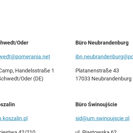
chwedt/Oder
Büro Neubrandenburg
hwedt@pomerania.net
ibn.neubrandenburg@po
Camp, Handelsstraße 1
Platanenstraße 43
Schwedt/Oder (DE)
17033 Neubrandenburg 
szalin
Büro Świnoujście
koszalin.pl
sid@um.swinoujscie.pl
cięstwa 42/210
ul. Piastowska 62